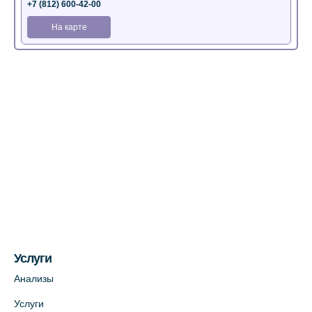
+7 (812) 600-42-00
На карте
Медицинский центр на Богатырском пр.,
4 (официальный партнер)
+7 (812) 770-04-67
На карте
Медицинский центр на ул. Моисеенко, 5
(официальный партнер)
+7 (812) 660-73-69
На карте
Услуги
Медицинский центр на пр. Просвещения,
12к2 (официальный партнер)
Анализы
+7 (812) 660-73-69
Услуги