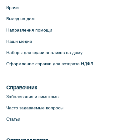
На карте
Врачи
Выезд на дом
Медицинский центр "Доктор Семейный"
(официальный партнер),
Направления помощи
Красносельское шоссе, 54, к.3
Наши медиа
+7 (812) 664-55-80
Наборы для сдачи анализов на дому
На карте
Оформление справки для возврата НДФЛ
Медицинский центр на Кондратьевском
пр., 62к3 (официальный партнер)
Справочник
+7 (812) 660-73-69
Заболевания и симптомы
На карте
Часто задаваемые вопросы
Клиника ОРТОКРОСС на Волжском пер.
Статьи
д.3, В.О. (официальный партнёр)
+7 (812) 986-98-91