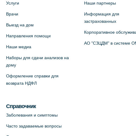
Услуги
Наши партнеры
5 (официальный партнер)
Врачи
Информация для
+7 (812) 660-73-69
застрахованных
Выезд на дом
На карте
Корпоративное обслужив
Направления помощи
Медицинский центр на пр.
АО "СЗЦДМ" в системе 
Наши медиа
Просвещения, 12к2 (официальный
Наборы для сдачи анализов на
партнер)
дому
+7 (812) 660-73-69
Оформление справки для
На карте
возврата НДФЛ
Медицинский центр "Доктор
Семейный" (официальный партнер),
Справочник
Красносельское шоссе, 54, к.3
Заболевания и симптомы
+7 (812) 664-55-80
Часто задаваемые вопросы
На карте