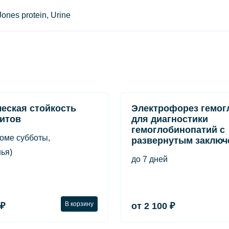
nes protein, Urine
еская стойкость
Электрофорез гемог
итов
для диагностики
гемоглобинопатий с
роме субботы,
развернутым заключ
ья)
до 7 дней
В корзину
 ₽
от 2 100 ₽