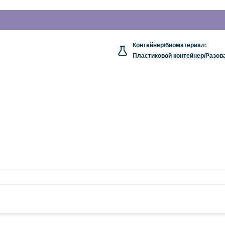
Контейнер/биоматериал:
Пластиковой контейнер/Разова