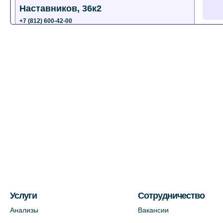
Наставников, 36к2
+7 (812) 600-42-00
+7 (812) 577-72-33
На карте
Лабораторный терминал на ул.
Пестеля, 25А
+7 (812) 600-42-00
На карте
Медицинский центр на Богатырском
пр., 4 (официальный партнер)
+7 (812) 770-04-67
На карте
Услуги
Сотрудничество
Анализы
Вакансии
Медицинский центр на ул. Моисеенко,