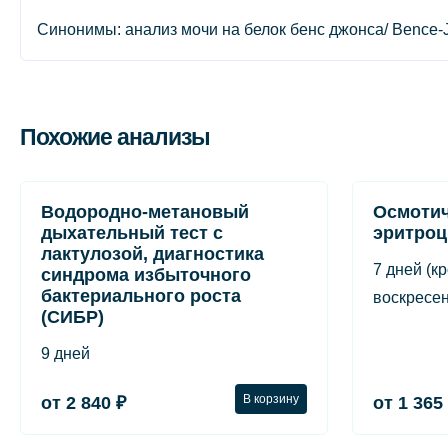
Синонимы: анализ мочи на белок бенс джонса/ Bence-Jo
Похожие анализы
Водородно-метановый
Осмотич
дыхательный тест с
эритроц
лактулозой, диагностика
7 дней (к
синдрома избыточного
бактериального роста
воскресен
(СИБР)
9 дней
В корзину
от 2 840 ₽
от 1 365