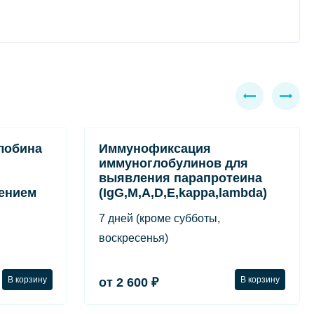
лобина
Иммунофиксация
иммуноглобулинов для
выявления парапротеина
ением
(IgG,M,A,D,E,kappa,lambda)
7 дней (кроме субботы,
воскресенья)
В корзину
В корзину
от 2 600 ₽