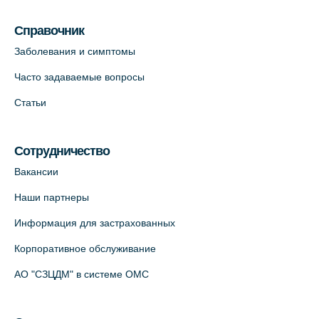
Медицинский центр на Кондратьевском
Справочник
пр., 62к3 (официальный партнер)
Заболевания и симптомы
+7 (812) 660-73-69
Часто задаваемые вопросы
На карте
Статьи
Клиника ОРТОКРОСС на Волжском пер.
д.3, В.О. (официальный партнёр)
Сотрудничество
+7 (812) 986-98-91
Вакансии
На карте
Наши партнеры
Лабораторный терминал на
Информация для застрахованных
Кронверкском пр., 31 (официальный
Корпоративное обслуживание
партнёр)
+7 (812) 498-10-30
АО "СЗЦДМ" в системе ОМС
На карте