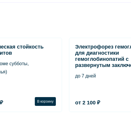
еская стойкость
Электрофорез гемог
итов
для диагностики
гемоглобинопатий с
роме субботы,
развернутым заключ
ья)
до 7 дней
В корзину
 ₽
от 2 100 ₽