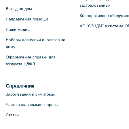
застрахованных
Выезд на дом
На карте
Корпоративное обслужив
Направления помощи
Медицинский центр на пр.
АО "СЗЦДМ" в системе 
Наши медиа
Просвещения, 12к2 (официальный
Наборы для сдачи анализов на
партнер)
дому
+7 (812) 660-73-69
Оформление справки для
На карте
возврата НДФЛ
Медицинский центр "Доктор
Семейный" (официальный партнер),
Справочник
Красносельское шоссе, 54, к.3
Заболевания и симптомы
+7 (812) 664-55-80
Часто задаваемые вопросы
На карте
Статьи
Медицинский центр на