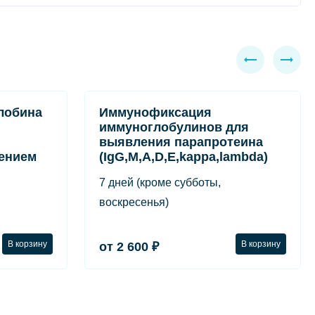
лобина
Иммунофиксация
иммуноглобулинов для
выявления парапротеина
ением
(IgG,M,A,D,E,kappa,lambda)
7 дней (кроме субботы,
воскресенья)
В корзину
В корзину
от 2 600 ₽