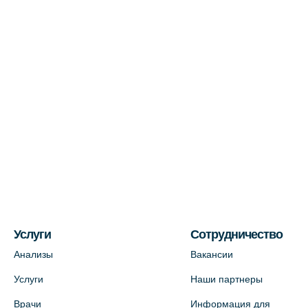
+7 (812) 577-72-33
На карте
Лабораторный терминал на ул.
Пестеля, 25А
+7 (812) 600-42-00
На карте
Медицинский центр на Богатырском
пр., 4 (официальный партнер)
+7 (812) 770-04-67
На карте
Услуги
Сотрудничество
Анализы
Вакансии
Медицинский центр на ул. Моисеенко,
Услуги
Наши партнеры
5 (официальный партнер)
Врачи
Информация для
+7 (812) 660-73-69