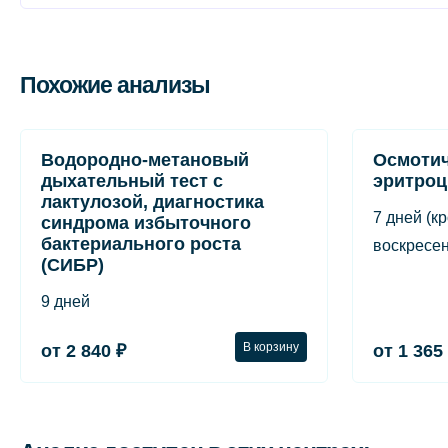
Похожие анализы
Водородно-метановый
Осмотич
дыхательный тест с
эритроц
лактулозой, диагностика
7 дней (к
синдрома избыточного
бактериального роста
воскресен
(СИБР)
9 дней
В корзину
от 2 840 ₽
от 1 365