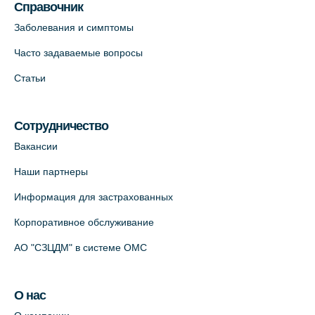
Справочник
пр., 62к3 (официальный партнер)
Заболевания и симптомы
+7 (812) 660-73-69
Часто задаваемые вопросы
На карте
Статьи
Клиника ОРТОКРОСС на Волжском пер.
д.3, В.О. (официальный партнёр)
Сотрудничество
+7 (812) 986-98-91
Вакансии
На карте
Наши партнеры
Лабораторный терминал на
Информация для застрахованных
Кронверкском пр., 31 (официальный
Корпоративное обслуживание
партнёр)
+7 (812) 498-10-30
АО "СЗЦДМ" в системе ОМС
На карте
О нас
Клиника “ПулковоСтом” на Пулковском