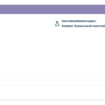
Контейнер/биоматериал:
Конверт. Буккальный эпители