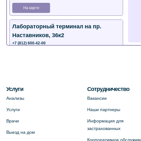
На карте
Лабораторный терминал на пр.
Наставников, 36к2
+7 (812) 600-42-00
+7 (812) 577-72-33
На карте
Лабораторный терминал на ул.
Пестеля, 25А
Услуги
Сотрудничество
+7 (812) 600-42-00
Анализы
Вакансии
На карте
Услуги
Наши партнеры
Врачи
Информация для
Медицинский центр на Богатырском
застрахованных
Выезд на дом
пр., 4 (официальный партнер)
Корпоративное обслужив