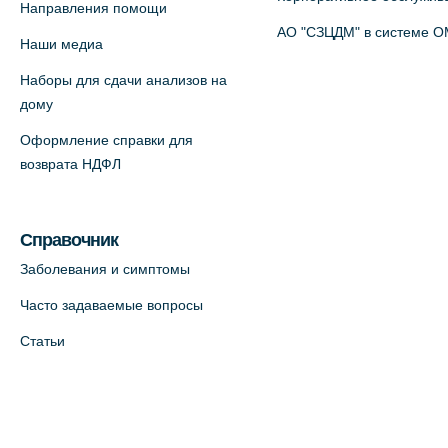
+7 (812) 770-04-67
Направления помощи
АО "СЗЦДМ" в системе 
На карте
Наши медиа
Наборы для сдачи анализов на
Медицинский центр на ул. Моисеенко,
дому
5 (официальный партнер)
Оформление справки для
+7 (812) 660-73-69
возврата НДФЛ
На карте
Медицинский центр на пр.
Справочник
Просвещения, 12к2 (официальный
Заболевания и симптомы
партнер)
Часто задаваемые вопросы
+7 (812) 660-73-69
Статьи
На карте
Медицинский центр "Доктор
Семейный" (официальный партнер),