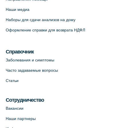
Красносельское шоссе, 54, к.3
Наши медиа
+7 (812) 664-55-80
Наборы для сдачи анализов на дому
На карте
Оформление справки для возврата НДФЛ
Медицинский центр на Кондратьевском
пр., 62к3 (официальный партнер)
Справочник
+7 (812) 660-73-69
Заболевания и симптомы
На карте
Часто задаваемые вопросы
Клиника ОРТОКРОСС на Волжском пер.
Статьи
д.3, В.О. (официальный партнёр)
+7 (812) 986-98-91
Сотрудничество
На карте
Вакансии
Лабораторный терминал на
Наши партнеры
Кронверкском пр., 31 (официальный