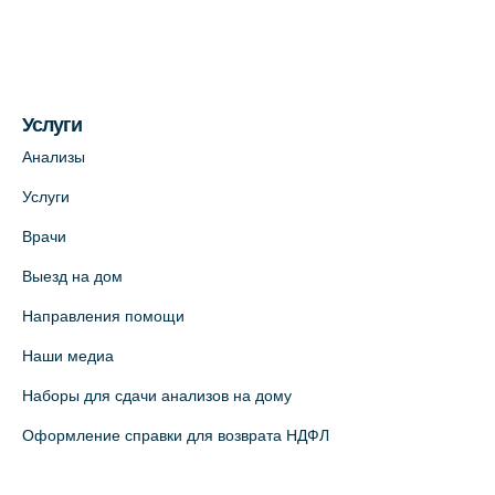
(официальный партнер)
+7 (812) 660-73-69
На карте
Услуги
Медицинский центр на пр. Просвещения,
12к2 (официальный партнер)
Анализы
+7 (812) 660-73-69
Услуги
На карте
Врачи
Выезд на дом
Медицинский центр "Доктор Семейный"
(официальный партнер),
Направления помощи
Красносельское шоссе, 54, к.3
Наши медиа
+7 (812) 664-55-80
Наборы для сдачи анализов на дому
На карте
Оформление справки для возврата НДФЛ
Медицинский центр на Кондратьевском
пр., 62к3 (официальный партнер)