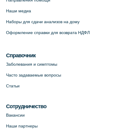
Направления помощи
Красносельское шоссе, 54, к.3
Наши медиа
+7 (812) 664-55-80
Наборы для сдачи анализов на дому
На карте
Оформление справки для возврата НДФЛ
Медицинский центр на Кондратьевском
пр., 62к3 (официальный партнер)
Справочник
+7 (812) 660-73-69
Заболевания и симптомы
На карте
Часто задаваемые вопросы
Клиника ОРТОКРОСС на Волжском пер.
Статьи
д.3, В.О. (официальный партнёр)
+7 (812) 986-98-91
Сотрудничество
На карте
Вакансии
Лабораторный терминал на
Наши партнеры
Кронверкском пр., 31 (официальный