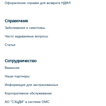
Оформление справки для возврата НДФЛ
Медицинский центр на Кондратьевском
пр., 62к3 (официальный партнер)
Справочник
+7 (812) 660-73-69
Заболевания и симптомы
На карте
Часто задаваемые вопросы
Клиника ОРТОКРОСС на Волжском пер.
Статьи
д.3, В.О. (официальный партнёр)
+7 (812) 986-98-91
Сотрудничество
На карте
Вакансии
Лабораторный терминал на
Наши партнеры
Кронверкском пр., 31 (официальный
Информация для застрахованных
партнёр)
+7 (812) 498-10-30
Корпоративное обслуживание
На карте
АО "СЗЦДМ" в системе ОМС