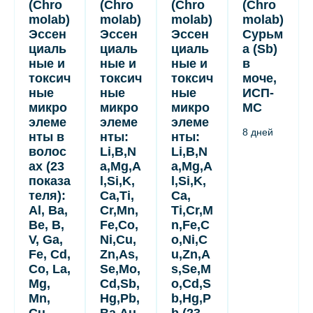
(Chro
(Chro
(Chro
(Chro
molab)
molab)
molab)
molab)
Эссен
Эссен
Эссен
Сурьм
циаль
циаль
циаль
а (Sb)
ные и
ные и
ные и
в
токсич
токсич
токсич
моче,
ные
ные
ные
ИСП-
микро
микро
микро
МС
элеме
элеме
элеме
8 дней
нты в
нты:
нты:
волос
Li,B,N
Li,B,N
ах (23
a,Mg,A
a,Mg,A
показа
l,Si,K,
l,Si,K,
теля):
Ca,Ti,
Ca,
Al, Ba,
Cr,Mn,
Ti,Cr,M
Be, B,
Fe,Co,
n,Fe,C
V, Ga,
Ni,Cu,
o,Ni,C
Fe, Cd,
Zn,As,
u,Zn,A
Co, La,
Se,Mo,
s,Se,M
Mg,
Cd,Sb,
o,Cd,S
Mn,
Hg,Pb,
b,Hg,P