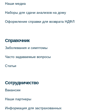
Наши медиа
+7 (812) 660-73-69
Наборы для сдачи анализов на дому
На карте
Оформление справки для возврата НДФЛ
Медицинский центр "Доктор Семейный"
(официальный партнер),
Красносельское шоссе, 54, к.3
Справочник
+7 (812) 664-55-80
Заболевания и симптомы
На карте
Часто задаваемые вопросы
Статьи
Медицинский центр на Кондратьевском
пр., 62к3 (официальный партнер)
+7 (812) 660-73-69
Сотрудничество
На карте
Вакансии
Наши партнеры
Клиника ОРТОКРОСС на Волжском пер.
Информация для застрахованных
д.3, В.О. (официальный партнёр)