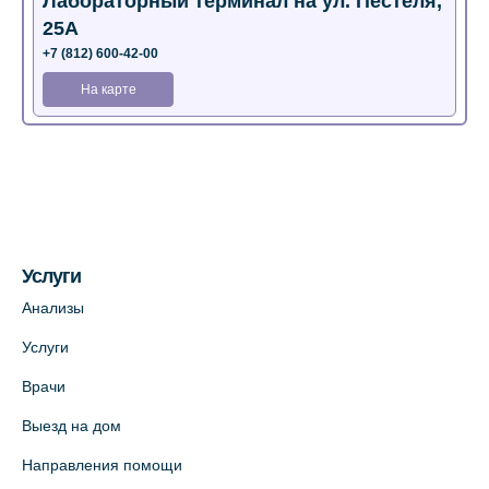
Лабораторный терминал на ул. Пестеля,
25А
+7 (812) 600-42-00
На карте
Медицинский центр на Богатырском пр.,
4 (официальный партнер)
+7 (812) 770-04-67
На карте
Услуги
Медицинский центр на ул. Моисеенко, 5
Анализы
(официальный партнер)
Услуги
+7 (812) 660-73-69
Врачи
На карте
Выезд на дом
Медицинский центр на пр. Просвещения,
Направления помощи
12к2 (официальный партнер)