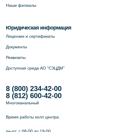
Савушкина, 124 (официальный партнёр)
Наши филиалы
+7 (812) 565-11-12
На карте
Юридическая информация
Лабораторный терминал на Большом
Лицензии и сертификаты
пр. В.О., д.5 (официальный партнёр)
Документы
+7 (812) 565-11-12
Реквизиты
На карте
Доступная среда АО "СЗЦДМ"
8 (800) 234-42-00
8 (812) 600-42-00
Многоканальный
Время работы колл центра:
пн-пт: c 08-00 до 19-00