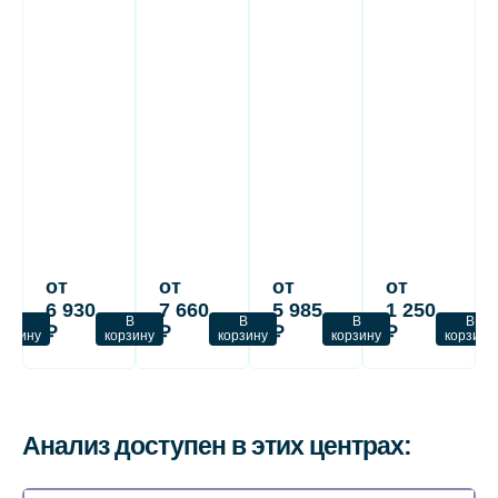
от
от
от
от
6 930
7 660
5 985
1 250
В
В
В
В
В
₽
₽
₽
₽
орзину
корзину
корзину
корзину
корзину
Анализ доступен в этих центрах: