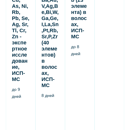
Cu,
Ba,Au,
b (23
As, Ni,
V,Ag,B
элеме
Rb,
e,Bi,W,
нта) в
Pb, Se,
Ga,Ge,
волос
Ag, Sr,
I,La,Sn
ах,
Tl, Cr,
,Pt,Rb,
ИСП-
Zn -
Sr,P,Zr
МС
экспе
(40
до 8
ртное
элеме
дней
иссле
нтов)
дован
в
ие,
волос
ИСП-
ах,
МС
ИСП-
МС
до 9
8 дней
дней