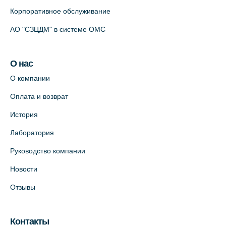
+7 (812) 986-98-91
Корпоративное обслуживание
На карте
АО "СЗЦДМ" в системе ОМС
Лабораторный терминал на
О нас
Кронверкском пр., 31 (официальный
партнёр)
О компании
+7 (812) 498-10-30
Оплата и возврат
На карте
История
Лаборатория
Клиника “ПулковоСтом” на Пулковском
шоссе, д.26, к.6. (официальный партнёр)
Руководство компании
+7 (981) 996-12-34
Новости
+7 (812) 679-11-01
Отзывы
На карте
Лабораторный терминал на ул.
Контакты