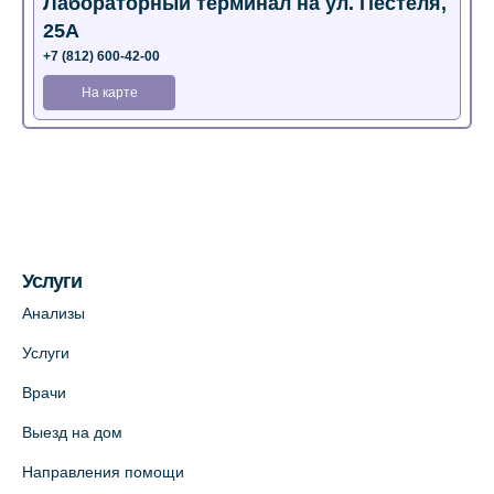
Лабораторный терминал на ул. Пестеля,
25А
+7 (812) 600-42-00
На карте
Медицинский центр на Богатырском пр.,
4 (официальный партнер)
+7 (812) 770-04-67
На карте
Услуги
Медицинский центр на ул. Моисеенко, 5
Анализы
(официальный партнер)
Услуги
+7 (812) 660-73-69
Врачи
На карте
Выезд на дом
Медицинский центр на пр. Просвещения,
Направления помощи
12к2 (официальный партнер)