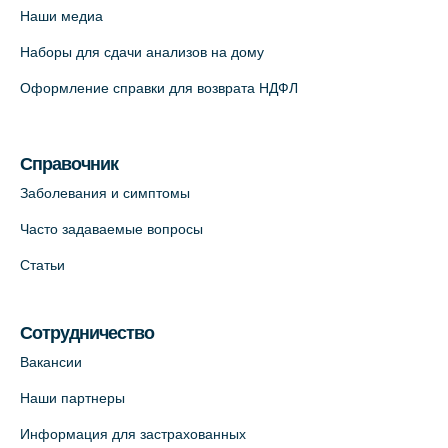
Наши медиа
+7 (812) 660-73-69
Наборы для сдачи анализов на дому
На карте
Оформление справки для возврата НДФЛ
Медицинский центр "Доктор Семейный"
(официальный партнер),
Красносельское шоссе, 54, к.3
Справочник
+7 (812) 664-55-80
Заболевания и симптомы
На карте
Часто задаваемые вопросы
Статьи
Медицинский центр на Кондратьевском
пр., 62к3 (официальный партнер)
+7 (812) 660-73-69
Сотрудничество
На карте
Вакансии
Наши партнеры
Клиника ОРТОКРОСС на Волжском пер.
Информация для застрахованных
д.3, В.О. (официальный партнёр)