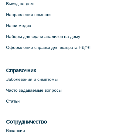
Выезд на дом
Медицинский центр "Доктор Семейный"
(официальный партнер),
Направления помощи
Красносельское шоссе, 54, к.3
Наши медиа
+7 (812) 664-55-80
Наборы для сдачи анализов на дому
На карте
Оформление справки для возврата НДФЛ
Медицинский центр на Кондратьевском
пр., 62к3 (официальный партнер)
Справочник
+7 (812) 660-73-69
Заболевания и симптомы
На карте
Часто задаваемые вопросы
Клиника ОРТОКРОСС на Волжском пер.
Статьи
д.3, В.О. (официальный партнёр)
+7 (812) 986-98-91
Сотрудничество
На карте
Вакансии