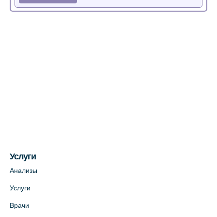
Медицинский центр на Богатырском пр.,
4 (официальный партнер)
+7 (812) 770-04-67
На карте
Медицинский центр на ул. Моисеенко, 5
(официальный партнер)
+7 (812) 660-73-69
На карте
Услуги
Медицинский центр на пр. Просвещения,
12к2 (официальный партнер)
Анализы
+7 (812) 660-73-69
Услуги
На карте
Врачи