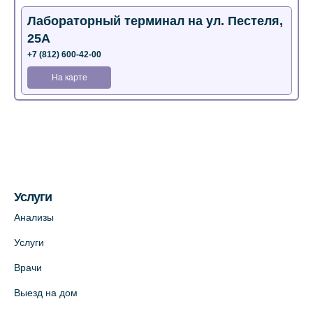
Лабораторный терминал на ул. Пестеля,
25А
+7 (812) 600-42-00
На карте
Медицинский центр на Богатырском пр.,
4 (официальный партнер)
+7 (812) 770-04-67
На карте
Услуги
Медицинский центр на ул. Моисеенко, 5
Анализы
(официальный партнер)
Услуги
+7 (812) 660-73-69
Врачи
На карте
Выезд на дом
Медицинский центр на пр. Просвещения,