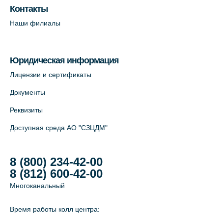
Лабораторный терминал на ул.
Контакты
Савушкина, 124 (официальный партнёр)
Наши филиалы
+7 (812) 565-11-12
На карте
Юридическая информация
Лабораторный терминал на Большом
Лицензии и сертификаты
пр. В.О., д.5 (официальный партнёр)
Документы
+7 (812) 565-11-12
Реквизиты
На карте
Доступная среда АО "СЗЦДМ"
8 (800) 234-42-00
8 (812) 600-42-00
Многоканальный
Время работы колл центра: