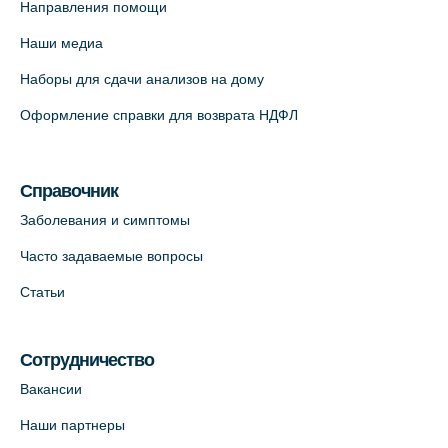
Направления помощи
12к2 (официальный партнер)
Наши медиа
+7 (812) 660-73-69
Наборы для сдачи анализов на дому
На карте
Оформление справки для возврата НДФЛ
Медицинский центр "Доктор Семейный"
(официальный партнер),
Красносельское шоссе, 54, к.3
Справочник
+7 (812) 664-55-80
Заболевания и симптомы
На карте
Часто задаваемые вопросы
Статьи
Медицинский центр на Кондратьевском
пр., 62к3 (официальный партнер)
+7 (812) 660-73-69
Сотрудничество
На карте
Вакансии
Наши партнеры
Клиника ОРТОКРОСС на Волжском пер.