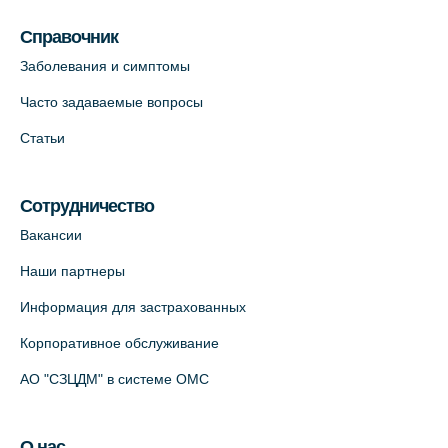
пр., 62к3 (официальный партнер)
Справочник
+7 (812) 660-73-69
Заболевания и симптомы
На карте
Часто задаваемые вопросы
Клиника ОРТОКРОСС на Волжском пер.
Статьи
д.3, В.О. (официальный партнёр)
+7 (812) 986-98-91
Сотрудничество
На карте
Вакансии
Лабораторный терминал на
Наши партнеры
Кронверкском пр., 31 (официальный
Информация для застрахованных
партнёр)
+7 (812) 498-10-30
Корпоративное обслуживание
На карте
АО "СЗЦДМ" в системе ОМС
Клиника “ПулковоСтом” на Пулковском
О нас