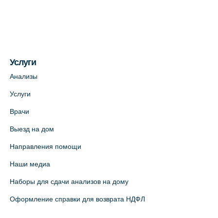
(официальный партнер)
+7 (812) 660-73-69
На карте
Услуги
Медицинский центр на пр. Просвещения,
12к2 (официальный партнер)
Анализы
+7 (812) 660-73-69
Услуги
На карте
Врачи
Выезд на дом
Медицинский центр "Доктор Семейный"
(официальный партнер),
Направления помощи
Красносельское шоссе, 54, к.3
Наши медиа
+7 (812) 664-55-80
Наборы для сдачи анализов на дому
На карте
Оформление справки для возврата НДФЛ
Медицинский центр на Кондратьевском