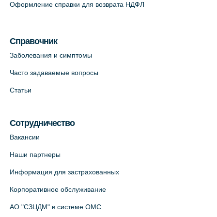
Оформление справки для возврата НДФЛ
Медицинский центр на Кондратьевском
пр., 62к3 (официальный партнер)
Справочник
+7 (812) 660-73-69
Заболевания и симптомы
На карте
Часто задаваемые вопросы
Клиника ОРТОКРОСС на Волжском пер.
Статьи
д.3, В.О. (официальный партнёр)
+7 (812) 986-98-91
Сотрудничество
На карте
Вакансии
Лабораторный терминал на
Наши партнеры
Кронверкском пр., 31 (официальный
Информация для застрахованных
партнёр)
+7 (812) 498-10-30
Корпоративное обслуживание
На карте
АО "СЗЦДМ" в системе ОМС