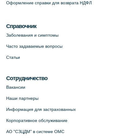
Оформление справки для возврата НДФЛ
Медицинский центр на Кондратьевском
пр., 62к3 (официальный партнер)
Справочник
+7 (812) 660-73-69
Заболевания и симптомы
На карте
Часто задаваемые вопросы
Клиника ОРТОКРОСС на Волжском пер.
Статьи
д.3, В.О. (официальный партнёр)
+7 (812) 986-98-91
Сотрудничество
На карте
Вакансии
Лабораторный терминал на
Наши партнеры
Кронверкском пр., 31 (официальный
Информация для застрахованных
партнёр)
+7 (812) 498-10-30
Корпоративное обслуживание
На карте
АО "СЗЦДМ" в системе ОМС