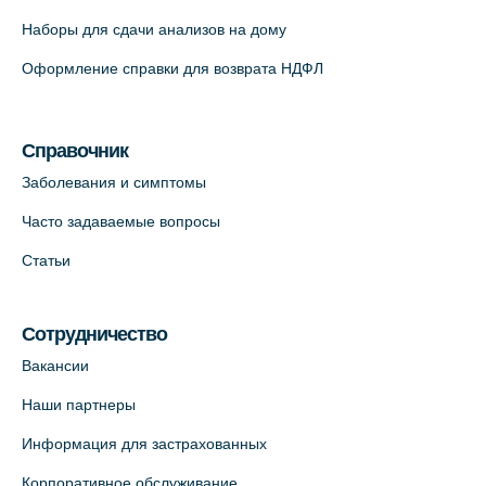
Наборы для сдачи анализов на дому
На карте
Оформление справки для возврата НДФЛ
Медицинский центр на Кондратьевском
пр., 62к3 (официальный партнер)
Справочник
+7 (812) 660-73-69
Заболевания и симптомы
На карте
Часто задаваемые вопросы
Клиника ОРТОКРОСС на Волжском пер.
Статьи
д.3, В.О. (официальный партнёр)
+7 (812) 986-98-91
Сотрудничество
На карте
Вакансии
Лабораторный терминал на
Наши партнеры
Кронверкском пр., 31 (официальный
Информация для застрахованных
партнёр)
+7 (812) 498-10-30
Корпоративное обслуживание