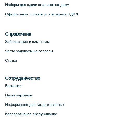
Наборы для сдачи анализов на дому
На карте
Оформление справки для возврата НДФЛ
Медицинский центр на Кондратьевском
пр., 62к3 (официальный партнер)
Справочник
+7 (812) 660-73-69
Заболевания и симптомы
На карте
Часто задаваемые вопросы
Клиника ОРТОКРОСС на Волжском пер.
Статьи
д.3, В.О. (официальный партнёр)
+7 (812) 986-98-91
Сотрудничество
На карте
Вакансии
Лабораторный терминал на
Наши партнеры
Кронверкском пр., 31 (официальный
Информация для застрахованных
партнёр)
+7 (812) 498-10-30
Корпоративное обслуживание