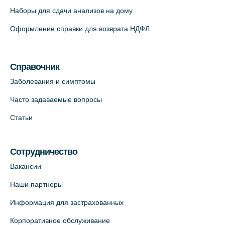
Наборы для сдачи анализов на дому
На карте
Оформление справки для возврата НДФЛ
Медицинский центр на Кондратьевском
пр., 62к3 (официальный партнер)
Справочник
+7 (812) 660-73-69
Заболевания и симптомы
На карте
Часто задаваемые вопросы
Клиника ОРТОКРОСС на Волжском пер.
Статьи
д.3, В.О. (официальный партнёр)
+7 (812) 986-98-91
Сотрудничество
На карте
Вакансии
Лабораторный терминал на
Наши партнеры
Кронверкском пр., 31 (официальный
Информация для застрахованных
партнёр)
+7 (812) 498-10-30
Корпоративное обслуживание