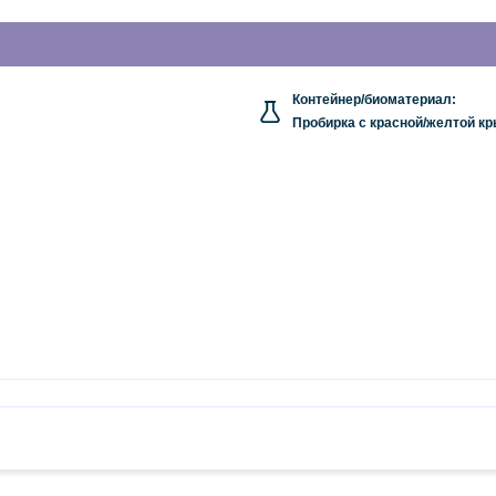
Контейнер/биоматериал:
Пробирка с красной/желтой к