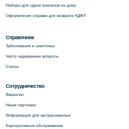
Наборы для сдачи анализов на дому
На карте
Оформление справки для возврата НДФЛ
Медицинский центр на Кондратьевском
пр., 62к3 (официальный партнер)
Справочник
+7 (812) 660-73-69
Заболевания и симптомы
На карте
Часто задаваемые вопросы
Клиника ОРТОКРОСС на Волжском пер.
Статьи
д.3, В.О. (официальный партнёр)
+7 (812) 986-98-91
Сотрудничество
На карте
Вакансии
Лабораторный терминал на
Наши партнеры
Кронверкском пр., 31 (официальный
Информация для застрахованных
партнёр)
+7 (812) 498-10-30
Корпоративное обслуживание