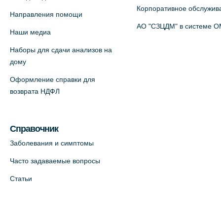
Корпоративное обслужив
+7 (812) 770-04-67
Направления помощи
АО "СЗЦДМ" в системе 
На карте
Наши медиа
Наборы для сдачи анализов на
Медицинский центр на ул. Моисеенко,
дому
5 (официальный партнер)
Оформление справки для
+7 (812) 660-73-69
возврата НДФЛ
На карте
Медицинский центр на пр.
Справочник
Просвещения, 12к2 (официальный
Заболевания и симптомы
партнер)
Часто задаваемые вопросы
+7 (812) 660-73-69
Статьи
На карте
Медицинский центр "Доктор