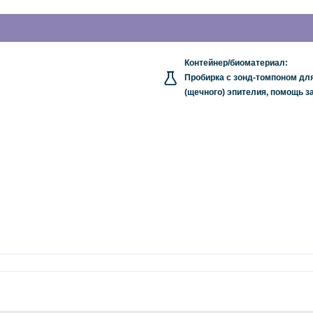
Контейнер/биоматериал:
Пробирка с зонд-томпоном дл
(щечного) эпителия, помощь 