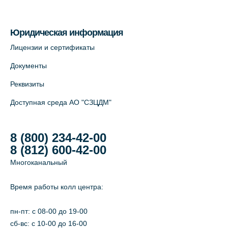
На карте
Юридическая информация
Лабораторный терминал на Большом
Лицензии и сертификаты
пр. В.О., д.5 (официальный партнёр)
Документы
+7 (812) 565-11-12
Реквизиты
На карте
Доступная среда АО "СЗЦДМ"
8 (800) 234-42-00
8 (812) 600-42-00
Многоканальный
Время работы колл центра:
пн-пт: c 08-00 до 19-00
сб-вс: с 10-00 до 16-00