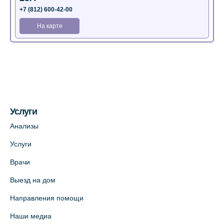
+7 (812) 600-42-00
На карте
Медицинский центр на Богатырском пр.,
4 (официальный партнер)
+7 (812) 770-04-67
На карте
Услуги
Медицинский центр на ул. Моисеенко, 5
Анализы
(официальный партнер)
Услуги
+7 (812) 660-73-69
Врачи
На карте
Выезд на дом
Медицинский центр на пр. Просвещения,
Направления помощи
12к2 (официальный партнер)
Наши медиа
+7 (812) 660-73-69