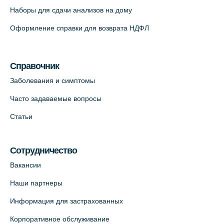
Наборы для сдачи анализов на дому
На карте
Оформление справки для возврата НДФЛ
Медицинский центр "Доктор Семейный"
(официальный партнер),
Красносельское шоссе, 54, к.3
Справочник
+7 (812) 664-55-80
Заболевания и симптомы
На карте
Часто задаваемые вопросы
Статьи
Медицинский центр на Кондратьевском
пр., 62к3 (официальный партнер)
+7 (812) 660-73-69
Сотрудничество
На карте
Вакансии
Наши партнеры
Клиника ОРТОКРОСС на Волжском пер.
Информация для застрахованных
д.3, В.О. (официальный партнёр)
+7 (812) 986-98-91
Корпоративное обслуживание