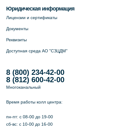
Юридическая информация
На карте
Лицензии и сертификаты
Лабораторный терминал на Большом
Документы
пр. В.О., д.5 (официальный партнёр)
Реквизиты
+7 (812) 565-11-12
Доступная среда АО "СЗЦДМ"
На карте
8 (800) 234-42-00
8 (812) 600-42-00
Многоканальный
Время работы колл центра:
пн-пт: c 08-00 до 19-00
сб-вс: с 10-00 до 16-00