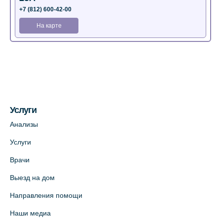
+7 (812) 600-42-00
На карте
Медицинский центр на Богатырском пр.,
4 (официальный партнер)
+7 (812) 770-04-67
На карте
Услуги
Медицинский центр на ул. Моисеенко, 5
Анализы
(официальный партнер)
Услуги
+7 (812) 660-73-69
Врачи
На карте
Выезд на дом
Медицинский центр на пр. Просвещения,
Направления помощи
12к2 (официальный партнер)
Наши медиа
+7 (812) 660-73-69