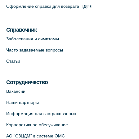
Оформление справки для возврата НДФЛ
На карте
Медицинский центр "Доктор Семейный"
Справочник
(официальный партнер),
Заболевания и симптомы
Красносельское шоссе, 54, к.3
+7 (812) 664-55-80
Часто задаваемые вопросы
На карте
Статьи
Медицинский центр на Кондратьевском
Сотрудничество
пр., 62к3 (официальный партнер)
+7 (812) 660-73-69
Вакансии
На карте
Наши партнеры
Информация для застрахованных
Клиника ОРТОКРОСС на Волжском пер.
Корпоративное обслуживание
д.3, В.О. (официальный партнёр)
+7 (812) 986-98-91
АО "СЗЦДМ" в системе ОМС