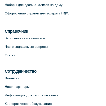
Наборы для сдачи анализов на дому
На карте
Оформление справки для возврата НДФЛ
Медицинский центр "Доктор Семейный"
(официальный партнер),
Красносельское шоссе, 54, к.3
Справочник
+7 (812) 664-55-80
Заболевания и симптомы
На карте
Часто задаваемые вопросы
Статьи
Медицинский центр на Кондратьевском
пр., 62к3 (официальный партнер)
+7 (812) 660-73-69
Сотрудничество
На карте
Вакансии
Наши партнеры
Клиника ОРТОКРОСС на Волжском пер.
Информация для застрахованных
д.3, В.О. (официальный партнёр)
+7 (812) 986-98-91
Корпоративное обслуживание