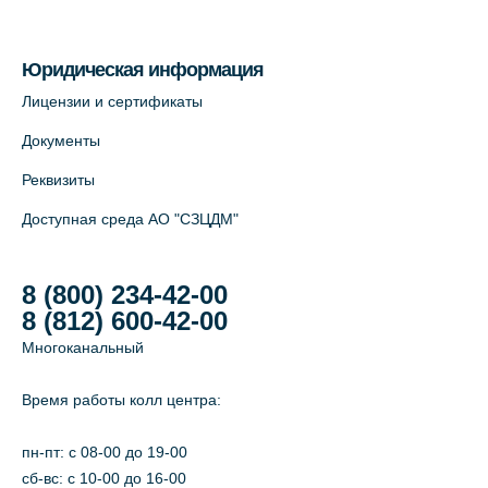
На карте
Юридическая информация
Лабораторный терминал на Большом
Лицензии и сертификаты
пр. В.О., д.5 (официальный партнёр)
Документы
+7 (812) 565-11-12
Реквизиты
На карте
Доступная среда АО "СЗЦДМ"
8 (800) 234-42-00
8 (812) 600-42-00
Многоканальный
Время работы колл центра:
пн-пт: c 08-00 до 19-00
сб-вс: с 10-00 до 16-00