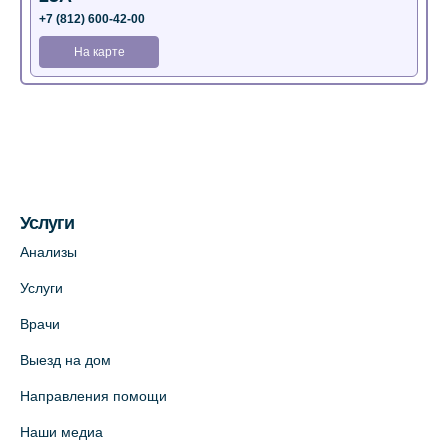
+7 (812) 600-42-00
На карте
Медицинский центр на Богатырском пр.,
4 (официальный партнер)
+7 (812) 770-04-67
На карте
Услуги
Медицинский центр на ул. Моисеенко, 5
Анализы
(официальный партнер)
Услуги
+7 (812) 660-73-69
Врачи
На карте
Выезд на дом
Медицинский центр на пр. Просвещения,
Направления помощи
12к2 (официальный партнер)
Наши медиа
+7 (812) 660-73-69