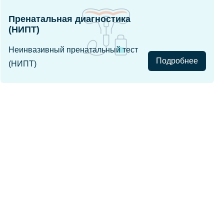
Пренатальная диагностика
(НИПТ)
Неинвазивный пренатальный тест
Подробнее
(НИПТ)