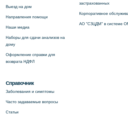
застрахованных
Выезд на дом
На карте
Корпоративное обслужив
Направления помощи
Медицинский центр на пр.
АО "СЗЦДМ" в системе 
Наши медиа
Просвещения, 12к2 (официальный
Наборы для сдачи анализов на
партнер)
дому
+7 (812) 660-73-69
Оформление справки для
На карте
возврата НДФЛ
Медицинский центр "Доктор
Семейный" (официальный партнер),
Справочник
Красносельское шоссе, 54, к.3
Заболевания и симптомы
+7 (812) 664-55-80
Часто задаваемые вопросы
На карте
Статьи
Медицинский центр на