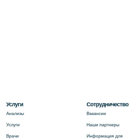
+7 (812) 577-72-33
На карте
Лабораторный терминал на ул.
Пестеля, 25А
+7 (812) 600-42-00
На карте
Медицинский центр на Богатырском
пр., 4 (официальный партнер)
+7 (812) 770-04-67
На карте
Услуги
Сотрудничество
Анализы
Вакансии
Медицинский центр на ул. Моисеенко,
Услуги
Наши партнеры
5 (официальный партнер)
Врачи
Информация для
+7 (812) 660-73-69