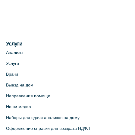
Медицинский центр на ул. Моисеенко, 5
(официальный партнер)
+7 (812) 660-73-69
На карте
Услуги
Медицинский центр на пр. Просвещения,
12к2 (официальный партнер)
Анализы
+7 (812) 660-73-69
Услуги
На карте
Врачи
Выезд на дом
Медицинский центр "Доктор Семейный"
(официальный партнер),
Направления помощи
Красносельское шоссе, 54, к.3
Наши медиа
+7 (812) 664-55-80
Наборы для сдачи анализов на дому
На карте
Оформление справки для возврата НДФЛ