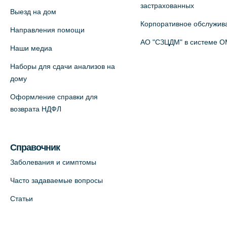
застрахованных
Выезд на дом
На карте
Корпоративное обслужив
Направления помощи
Медицинский центр на пр.
АО "СЗЦДМ" в системе 
Наши медиа
Просвещения, 12к2 (официальный
Наборы для сдачи анализов на
партнер)
дому
+7 (812) 660-73-69
Оформление справки для
На карте
возврата НДФЛ
Медицинский центр "Доктор
Семейный" (официальный партнер),
Справочник
Красносельское шоссе, 54, к.3
Заболевания и симптомы
+7 (812) 664-55-80
Часто задаваемые вопросы
На карте
Статьи
Медицинский центр на