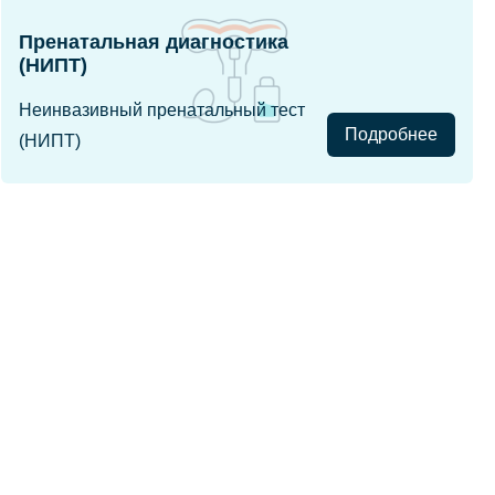
Пренатальная диагностика
(НИПТ)
Неинвазивный пренатальный тест
Подробнее
(НИПТ)