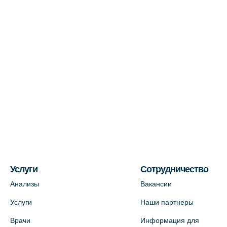
+7 (812) 577-72-33
На карте
Лабораторный терминал на ул.
Пестеля, 25А
+7 (812) 600-42-00
На карте
Медицинский центр на Богатырском
пр., 4 (официальный партнер)
+7 (812) 770-04-67
На карте
Услуги
Сотрудничество
Анализы
Вакансии
Медицинский центр на ул. Моисеенко,
Услуги
Наши партнеры
5 (официальный партнер)
Врачи
Информация для
+7 (812) 660-73-69