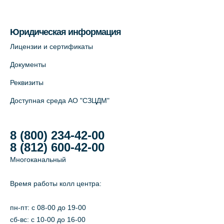
На карте
Юридическая информация
Лабораторный терминал на Большом
Лицензии и сертификаты
пр. В.О., д.5 (официальный партнёр)
Документы
+7 (812) 565-11-12
Реквизиты
На карте
Доступная среда АО "СЗЦДМ"
8 (800) 234-42-00
8 (812) 600-42-00
Многоканальный
Время работы колл центра:
пн-пт: c 08-00 до 19-00
сб-вс: с 10-00 до 16-00