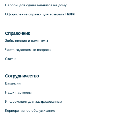
Наборы для сдачи анализов на дому
На карте
Оформление справки для возврата НДФЛ
Медицинский центр "Доктор Семейный"
(официальный партнер),
Красносельское шоссе, 54, к.3
Справочник
+7 (812) 664-55-80
Заболевания и симптомы
На карте
Часто задаваемые вопросы
Статьи
Медицинский центр на Кондратьевском
пр., 62к3 (официальный партнер)
+7 (812) 660-73-69
Сотрудничество
На карте
Вакансии
Наши партнеры
Клиника ОРТОКРОСС на Волжском пер.
Информация для застрахованных
д.3, В.О. (официальный партнёр)
+7 (812) 986-98-91
Корпоративное обслуживание