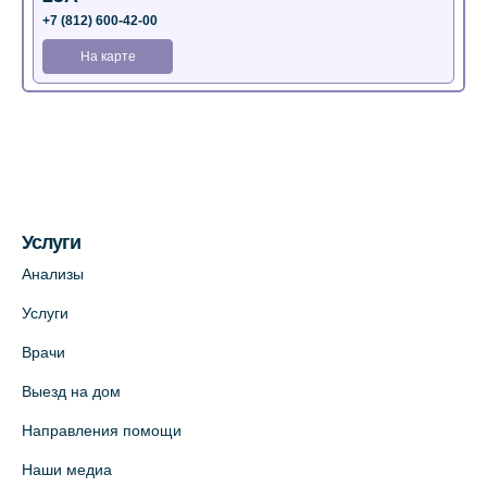
+7 (812) 600-42-00
На карте
Медицинский центр на Богатырском пр.,
4 (официальный партнер)
+7 (812) 770-04-67
На карте
Услуги
Медицинский центр на ул. Моисеенко, 5
Анализы
(официальный партнер)
Услуги
+7 (812) 660-73-69
Врачи
На карте
Выезд на дом
Медицинский центр на пр. Просвещения,
Направления помощи
12к2 (официальный партнер)
Наши медиа
+7 (812) 660-73-69