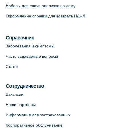
Наборы для сдачи анализов на дому
На карте
Оформление справки для возврата НДФЛ
Медицинский центр "Доктор Семейный"
(официальный партнер),
Красносельское шоссе, 54, к.3
Справочник
+7 (812) 664-55-80
Заболевания и симптомы
На карте
Часто задаваемые вопросы
Статьи
Медицинский центр на Кондратьевском
пр., 62к3 (официальный партнер)
+7 (812) 660-73-69
Сотрудничество
На карте
Вакансии
Наши партнеры
Клиника ОРТОКРОСС на Волжском пер.
Информация для застрахованных
д.3, В.О. (официальный партнёр)
+7 (812) 986-98-91
Корпоративное обслуживание