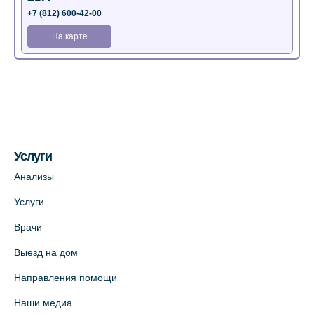
+7 (812) 600-42-00
На карте
Медицинский центр на Богатырском пр.,
4 (официальный партнер)
+7 (812) 770-04-67
На карте
Услуги
Медицинский центр на ул. Моисеенко, 5
Анализы
(официальный партнер)
Услуги
+7 (812) 660-73-69
Врачи
На карте
Выезд на дом
Медицинский центр на пр. Просвещения,
Направления помощи
12к2 (официальный партнер)
Наши медиа
+7 (812) 660-73-69