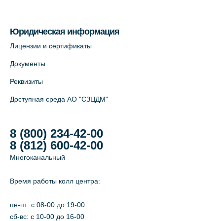
На карте
Юридическая информация
Лабораторный терминал на Большом
Лицензии и сертификаты
пр. В.О., д.5 (официальный партнёр)
Документы
+7 (812) 565-11-12
Реквизиты
На карте
Доступная среда АО "СЗЦДМ"
8 (800) 234-42-00
8 (812) 600-42-00
Многоканальный
Время работы колл центра:
пн-пт: c 08-00 до 19-00
сб-вс: с 10-00 до 16-00