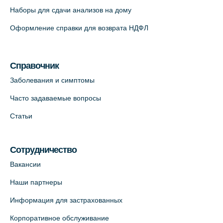
Наборы для сдачи анализов на дому
На карте
Оформление справки для возврата НДФЛ
Медицинский центр "Доктор Семейный"
(официальный партнер),
Красносельское шоссе, 54, к.3
Справочник
+7 (812) 664-55-80
Заболевания и симптомы
На карте
Часто задаваемые вопросы
Статьи
Медицинский центр на Кондратьевском
пр., 62к3 (официальный партнер)
+7 (812) 660-73-69
Сотрудничество
На карте
Вакансии
Наши партнеры
Клиника ОРТОКРОСС на Волжском пер.
Информация для застрахованных
д.3, В.О. (официальный партнёр)
+7 (812) 986-98-91
Корпоративное обслуживание