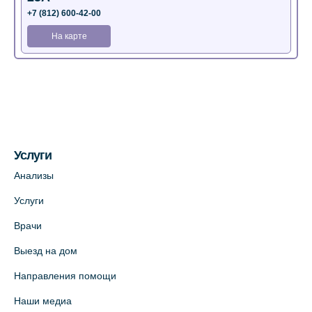
+7 (812) 600-42-00
На карте
Медицинский центр на Богатырском пр.,
4 (официальный партнер)
+7 (812) 770-04-67
На карте
Услуги
Медицинский центр на ул. Моисеенко, 5
Анализы
(официальный партнер)
Услуги
+7 (812) 660-73-69
Врачи
На карте
Выезд на дом
Медицинский центр на пр. Просвещения,
Направления помощи
12к2 (официальный партнер)
Наши медиа
+7 (812) 660-73-69