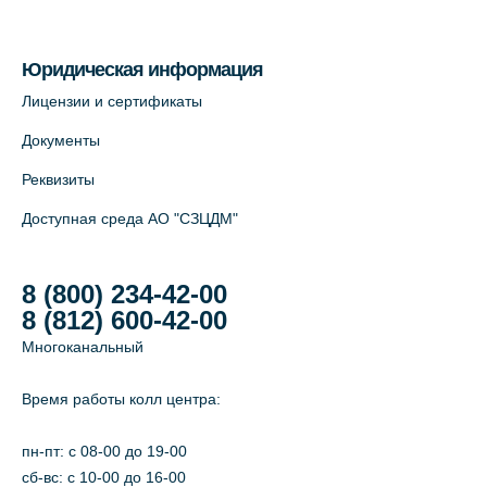
На карте
Юридическая информация
Лабораторный терминал на Большом
Лицензии и сертификаты
пр. В.О., д.5 (официальный партнёр)
Документы
+7 (812) 565-11-12
Реквизиты
На карте
Доступная среда АО "СЗЦДМ"
8 (800) 234-42-00
8 (812) 600-42-00
Многоканальный
Время работы колл центра:
пн-пт: c 08-00 до 19-00
сб-вс: с 10-00 до 16-00