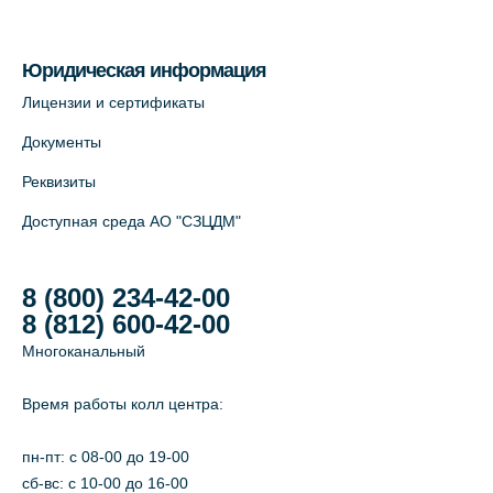
На карте
Юридическая информация
Лабораторный терминал на Большом
Лицензии и сертификаты
пр. В.О., д.5 (официальный партнёр)
Документы
+7 (812) 565-11-12
Реквизиты
На карте
Доступная среда АО "СЗЦДМ"
8 (800) 234-42-00
8 (812) 600-42-00
Многоканальный
Время работы колл центра:
пн-пт: c 08-00 до 19-00
сб-вс: с 10-00 до 16-00