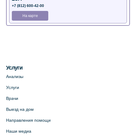
+7 (812) 600-42-00
На карте
Медицинский центр на Богатырском пр.,
4 (официальный партнер)
+7 (812) 770-04-67
На карте
Услуги
Медицинский центр на ул. Моисеенко, 5
Анализы
(официальный партнер)
Услуги
+7 (812) 660-73-69
Врачи
На карте
Выезд на дом
Медицинский центр на пр. Просвещения,
Направления помощи
12к2 (официальный партнер)
Наши медиа
+7 (812) 660-73-69