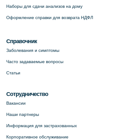
Наборы для сдачи анализов на дому
На карте
Оформление справки для возврата НДФЛ
Медицинский центр "Доктор Семейный"
(официальный партнер),
Красносельское шоссе, 54, к.3
Справочник
+7 (812) 664-55-80
Заболевания и симптомы
На карте
Часто задаваемые вопросы
Статьи
Медицинский центр на Кондратьевском
пр., 62к3 (официальный партнер)
+7 (812) 660-73-69
Сотрудничество
На карте
Вакансии
Наши партнеры
Клиника ОРТОКРОСС на Волжском пер.
Информация для застрахованных
д.3, В.О. (официальный партнёр)
+7 (812) 986-98-91
Корпоративное обслуживание