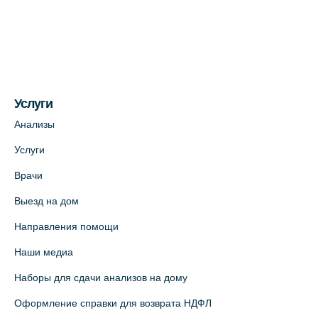
Медицинский центр на ул. Моисеенко, 5
(официальный партнер)
+7 (812) 660-73-69
На карте
Услуги
Медицинский центр на пр. Просвещения,
12к2 (официальный партнер)
Анализы
+7 (812) 660-73-69
Услуги
На карте
Врачи
Выезд на дом
Медицинский центр "Доктор Семейный"
(официальный партнер),
Направления помощи
Красносельское шоссе, 54, к.3
Наши медиа
+7 (812) 664-55-80
Наборы для сдачи анализов на дому
На карте
Оформление справки для возврата НДФЛ