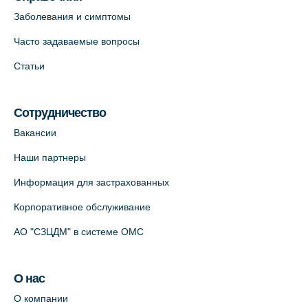
пр., 62к3 (официальный партнер)
Заболевания и симптомы
+7 (812) 660-73-69
Часто задаваемые вопросы
На карте
Статьи
Клиника ОРТОКРОСС на Волжском пер.
д.3, В.О. (официальный партнёр)
Сотрудничество
+7 (812) 986-98-91
Вакансии
На карте
Наши партнеры
Лабораторный терминал на
Информация для застрахованных
Кронверкском пр., 31 (официальный
Корпоративное обслуживание
партнёр)
+7 (812) 498-10-30
АО "СЗЦДМ" в системе ОМС
На карте
О нас
Клиника “ПулковоСтом” на Пулковском
О компании