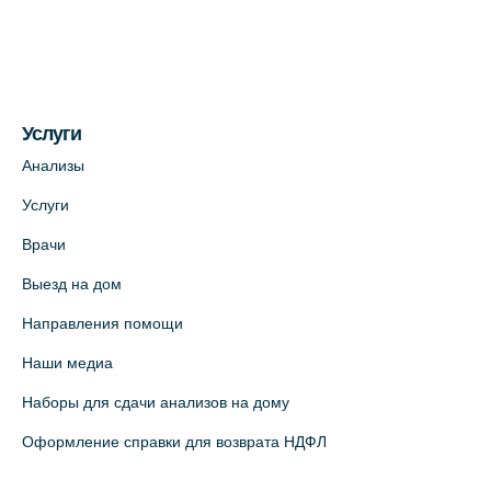
(официальный партнер)
+7 (812) 660-73-69
На карте
Услуги
Медицинский центр на пр. Просвещения,
12к2 (официальный партнер)
Анализы
+7 (812) 660-73-69
Услуги
На карте
Врачи
Выезд на дом
Медицинский центр "Доктор Семейный"
(официальный партнер),
Направления помощи
Красносельское шоссе, 54, к.3
Наши медиа
+7 (812) 664-55-80
Наборы для сдачи анализов на дому
На карте
Оформление справки для возврата НДФЛ
Медицинский центр на Кондратьевском