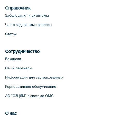
пр., 62к3 (официальный партнер)
Справочник
+7 (812) 660-73-69
Заболевания и симптомы
На карте
Часто задаваемые вопросы
Клиника ОРТОКРОСС на Волжском пер.
Статьи
д.3, В.О. (официальный партнёр)
+7 (812) 986-98-91
Сотрудничество
На карте
Вакансии
Лабораторный терминал на
Наши партнеры
Кронверкском пр., 31 (официальный
Информация для застрахованных
партнёр)
+7 (812) 498-10-30
Корпоративное обслуживание
На карте
АО "СЗЦДМ" в системе ОМС
Клиника “ПулковоСтом” на Пулковском
О нас