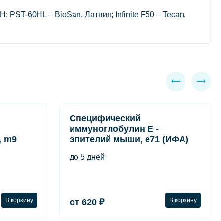
; PST-60HL – BioSan, Латвия; Infinite F50 – Tecan,
Специфический
иммуноглобулин Е -
, m9
эпителий мыши, e71 (ИФА)
до 5 дней
В корзину
В корзину
от 620 ₽