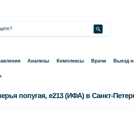
авления
Анализы
Комплексы
Врачи
Выезд н
я
рья попугая, e213 (ИФА) в Санкт-Петер