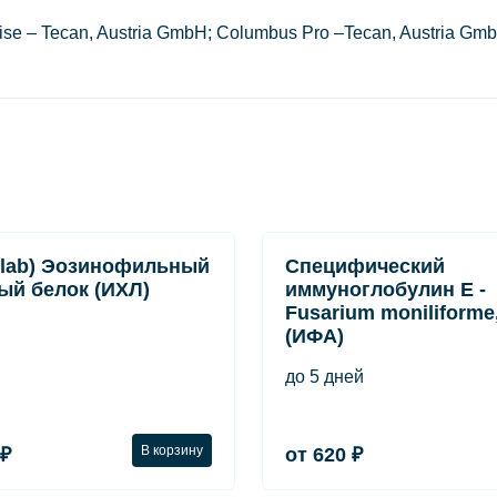
se – Tecan, Austria GmbH; Columbus Pro –Tecan, Austria GmbH
lab) Эозинофильный
Специфический
ый белок (ИХЛ)
иммуноглобулин Е -
Fusarium moniliforme
(ИФА)
до 5 дней
В корзину
 ₽
от 620 ₽