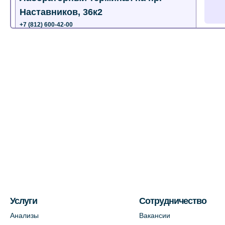
Наставников, 36к2
+7 (812) 600-42-00
+7 (812) 577-72-33
На карте
Лабораторный терминал на ул.
Пестеля, 25А
+7 (812) 600-42-00
На карте
Медицинский центр на Богатырском
пр., 4 (официальный партнер)
+7 (812) 770-04-67
На карте
Услуги
Сотрудничество
Анализы
Вакансии