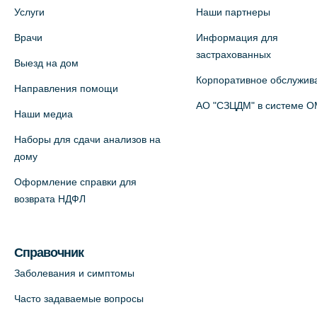
Медицинский центр на ул. Моисеенко,
Услуги
Наши партнеры
5 (официальный партнер)
Врачи
Информация для
+7 (812) 660-73-69
застрахованных
Выезд на дом
На карте
Корпоративное обслужив
Направления помощи
Медицинский центр на пр.
АО "СЗЦДМ" в системе 
Наши медиа
Просвещения, 12к2 (официальный
Наборы для сдачи анализов на
партнер)
дому
+7 (812) 660-73-69
Оформление справки для
На карте
возврата НДФЛ
Медицинский центр "Доктор
Семейный" (официальный партнер),
Справочник
Красносельское шоссе, 54, к.3
Заболевания и симптомы
+7 (812) 664-55-80
Часто задаваемые вопросы
На карте