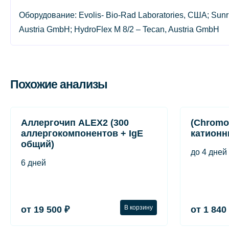
Оборудование: Evolis- Bio-Rad Laboratories, США; Sunri
Austria GmbH; HydroFlex М 8/2 – Tecan, Austria GmbH
Похожие анализы
Аллергочип ALEX2 (300
(Chromo
аллергокомпонентов + IgE
катионн
общий)
до 4 дней
6 дней
В корзину
от 19 500 ₽
от 1 840