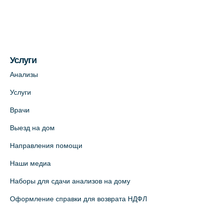
(официальный партнер)
+7 (812) 660-73-69
На карте
Услуги
Медицинский центр на пр. Просвещения,
12к2 (официальный партнер)
Анализы
+7 (812) 660-73-69
Услуги
На карте
Врачи
Выезд на дом
Медицинский центр "Доктор Семейный"
(официальный партнер),
Направления помощи
Красносельское шоссе, 54, к.3
Наши медиа
+7 (812) 664-55-80
Наборы для сдачи анализов на дому
На карте
Оформление справки для возврата НДФЛ
Медицинский центр на Кондратьевском