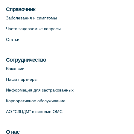
пр., 62к3 (официальный партнер)
Справочник
+7 (812) 660-73-69
Заболевания и симптомы
На карте
Часто задаваемые вопросы
Клиника ОРТОКРОСС на Волжском пер.
Статьи
д.3, В.О. (официальный партнёр)
+7 (812) 986-98-91
Сотрудничество
На карте
Вакансии
Лабораторный терминал на
Наши партнеры
Кронверкском пр., 31 (официальный
Информация для застрахованных
партнёр)
+7 (812) 498-10-30
Корпоративное обслуживание
На карте
АО "СЗЦДМ" в системе ОМС
Клиника “ПулковоСтом” на Пулковском
О нас