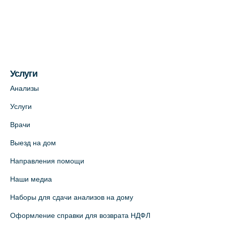
Медицинский центр на ул. Моисеенко, 5
(официальный партнер)
+7 (812) 660-73-69
На карте
Услуги
Медицинский центр на пр. Просвещения,
12к2 (официальный партнер)
Анализы
+7 (812) 660-73-69
Услуги
На карте
Врачи
Выезд на дом
Медицинский центр "Доктор Семейный"
(официальный партнер),
Направления помощи
Красносельское шоссе, 54, к.3
Наши медиа
+7 (812) 664-55-80
Наборы для сдачи анализов на дому
На карте
Оформление справки для возврата НДФЛ