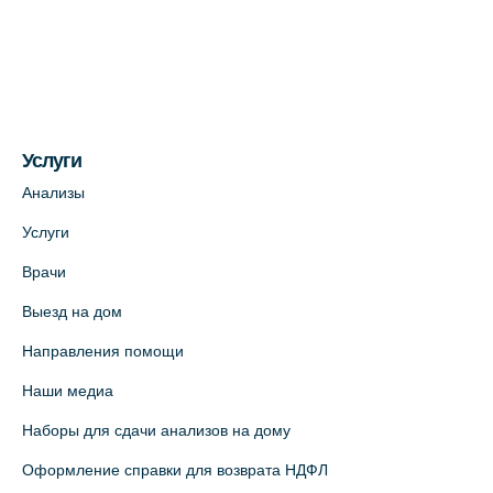
Медицинский центр на ул. Моисеенко, 5
(официальный партнер)
+7 (812) 660-73-69
На карте
Услуги
Медицинский центр на пр. Просвещения,
12к2 (официальный партнер)
Анализы
+7 (812) 660-73-69
Услуги
На карте
Врачи
Выезд на дом
Медицинский центр "Доктор Семейный"
(официальный партнер),
Направления помощи
Красносельское шоссе, 54, к.3
Наши медиа
+7 (812) 664-55-80
Наборы для сдачи анализов на дому
На карте
Оформление справки для возврата НДФЛ