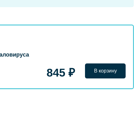
галовируса
845 ₽
В корзину