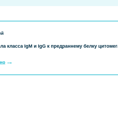
ей
ла класса IgM и IgG к предраннему белку цитоме
но