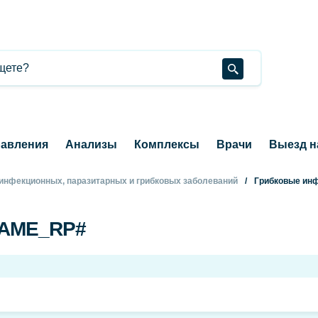
авления
Анализы
Комплексы
Врачи
Выезд н
 инфекционных, паразитарных и грибковых заболеваний
Грибковые ин
NAME_RP#