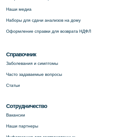
Красносельское шоссе, 54, к.3
Наши медиа
+7 (812) 664-55-80
Наборы для сдачи анализов на дому
На карте
Оформление справки для возврата НДФЛ
Медицинский центр на Кондратьевском
пр., 62к3 (официальный партнер)
Справочник
+7 (812) 660-73-69
Заболевания и симптомы
На карте
Часто задаваемые вопросы
Клиника ОРТОКРОСС на Волжском пер.
Статьи
д.3, В.О. (официальный партнёр)
+7 (812) 986-98-91
Сотрудничество
На карте
Вакансии
Лабораторный терминал на
Наши партнеры
Кронверкском пр., 31 (официальный