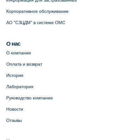
Информация для застрахованных
партнёр)
+7 (812) 498-10-30
Корпоративное обслуживание
На карте
АО "СЗЦДМ" в системе ОМС
Клиника “ПулковоСтом” на Пулковском
О нас
шоссе, д.26, к.6. (официальный партнёр)
О компании
+7 (981) 996-12-34
+7 (812) 679-11-01
Оплата и возврат
На карте
История
Лаборатория
Лабораторный терминал на ул.
Савушкина, 124 (официальный партнёр)
Руководство компании
+7 (812) 565-11-12
Новости
На карте
Отзывы
Лабораторный терминал на Большом
пр. В.О., д.5 (официальный партнёр)