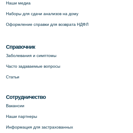
Наши медиа
+7 (812) 660-73-69
Наборы для сдачи анализов на дому
На карте
Оформление справки для возврата НДФЛ
Медицинский центр "Доктор Семейный"
(официальный партнер),
Красносельское шоссе, 54, к.3
Справочник
+7 (812) 664-55-80
Заболевания и симптомы
На карте
Часто задаваемые вопросы
Статьи
Медицинский центр на Кондратьевском
пр., 62к3 (официальный партнер)
+7 (812) 660-73-69
Сотрудничество
На карте
Вакансии
Наши партнеры
Клиника ОРТОКРОСС на Волжском пер.
Информация для застрахованных
д.3, В.О. (официальный партнёр)