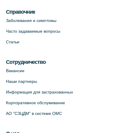
пр., 62к3 (официальный партнер)
Справочник
+7 (812) 660-73-69
Заболевания и симптомы
На карте
Часто задаваемые вопросы
Клиника ОРТОКРОСС на Волжском пер.
Статьи
д.3, В.О. (официальный партнёр)
+7 (812) 986-98-91
Сотрудничество
На карте
Вакансии
Лабораторный терминал на
Наши партнеры
Кронверкском пр., 31 (официальный
Информация для застрахованных
партнёр)
+7 (812) 498-10-30
Корпоративное обслуживание
На карте
АО "СЗЦДМ" в системе ОМС
Клиника “ПулковоСтом” на Пулковском