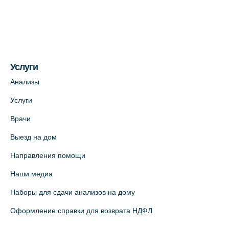
(официальный партнер)
+7 (812) 660-73-69
На карте
Услуги
Медицинский центр на пр. Просвещения,
12к2 (официальный партнер)
Анализы
+7 (812) 660-73-69
Услуги
На карте
Врачи
Выезд на дом
Медицинский центр "Доктор Семейный"
(официальный партнер),
Направления помощи
Красносельское шоссе, 54, к.3
Наши медиа
+7 (812) 664-55-80
Наборы для сдачи анализов на дому
На карте
Оформление справки для возврата НДФЛ
Медицинский центр на Кондратьевском